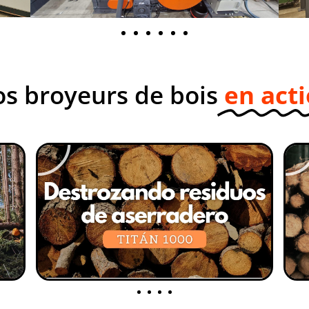
s broyeurs de bois
en act