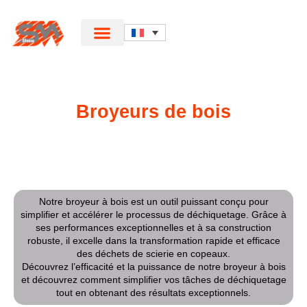
Broyeurs de bois
Notre broyeur à bois est un outil puissant conçu pour
simplifier et accélérer le processus de déchiquetage. Grâce à
ses performances exceptionnelles et à sa construction
robuste, il excelle dans la transformation rapide et efficace
des déchets de scierie en copeaux.
Découvrez l’efficacité et la puissance de notre broyeur à bois
et découvrez comment simplifier vos tâches de déchiquetage
tout en obtenant des résultats exceptionnels.