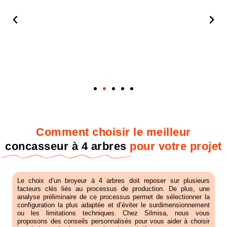
Comment choisir le meilleur
Réduction des coûts
concasseur à 4 arbres
pour votre projet
d'exploitation
Grâce à une usure réduite et une consommation optimisée
Le choix d’un broyeur à 4 arbres doit reposer sur plusieurs
facteurs clés liés au processus de production. De plus, une
analyse préliminaire de ce processus permet de sélectionner la
configuration la plus adaptée et d’éviter le surdimensionnement
ou les limitations techniques. Chez Silmisa, nous vous
proposons des conseils personnalisés pour vous aider à choisir