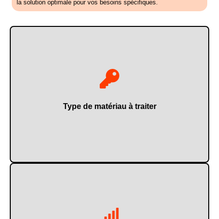
la solution optimale pour vos besoins spécifiques.
adapté à vos besoins.
vous allez traiter afin de sélectionner le modèle le plus
Il est essentiel de définir au préalable le matériau que
Type de matériau à traiter