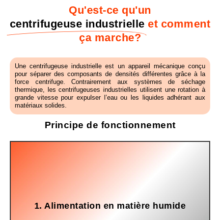
Qu'est-ce qu'un
centrifugeuse industrielle
et comment
ça marche?
Une centrifugeuse industrielle est un appareil mécanique conçu
pour séparer des composants de densités différentes grâce à la
force centrifuge. Contrairement aux systèmes de séchage
thermique, les centrifugeuses industrielles utilisent une rotation à
grande vitesse pour expulser l’eau ou les liquides adhérant aux
matériaux solides.
Principe de fonctionnement
1. Alimentation en matière humide
système d'alimentation intégré à la ligne de recyclage.
Le produit pénètre dans le rotor par une trémie ou un