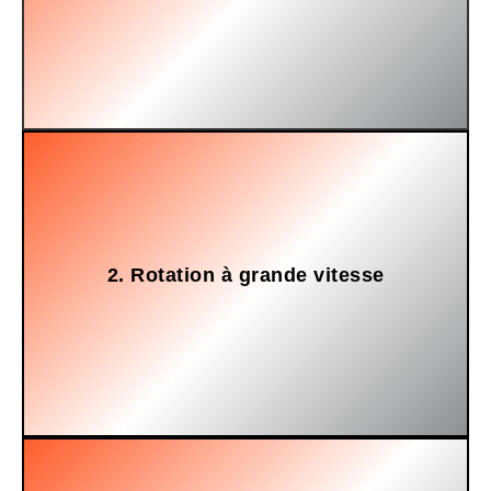
du tambour.
2. Rotation à grande vitesse
centrifuge qui projette le liquide vers les parois perforées
Le rotor tourne à grande vitesse, générant une force