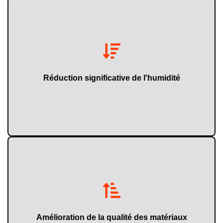
réduisant ainsi la consommation d'énergie.
sans avoir recours à des systèmes thermiques complexes,
Il permet d'atteindre des niveaux de séchage optimaux
Réduction significative de l'humidité
le compactage.
processus ultérieurs tels que la granulation, l'extrusion ou
Un matériau correctement déshydraté facilite les
Amélioration de la qualité des matériaux