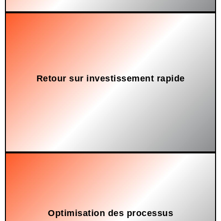
Retour sur investissement rapide
Grâce à la demande constante de matériaux recyclés.
Optimisation des processus