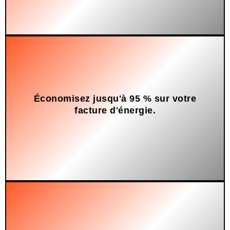
Économisez jusqu'à 95 % sur votre
Concernant la production d'aluminium primaire.
facture d'énergie.