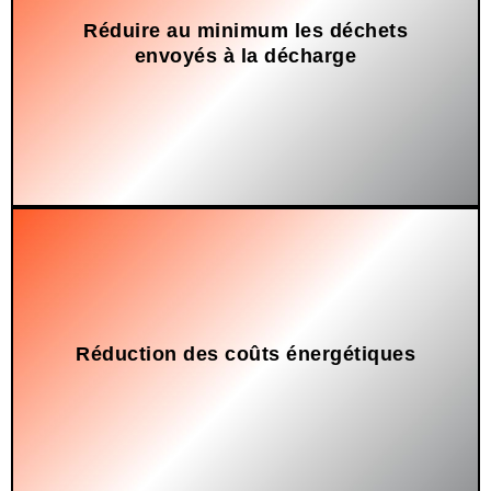
Réduire au minimum les déchets
Promouvoir l'économie circulaire.
envoyés à la décharge
Réduction des coûts énergétiques
Comparé à la production d'aluminium neuf.