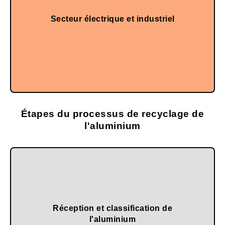
Secteur électrique et industriel
composants techniques.
Dans les boîtiers, les dissipateurs thermiques et les
Étapes du processus de recyclage de
l'aluminium
Réception et classification de
Il s'agit de séparer les impuretés et les autres métaux.
l'aluminium