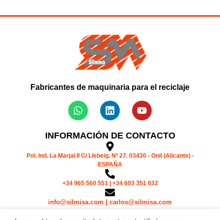
2. Conception de lignes de recyclage
complètes
Fabricantes de maquinaria para el reciclaje
Combinaison du broyage, du lavage, de la séparation, du séchage
et du transport.
INFORMACIÓN DE CONTACTO
Pol. Ind. La Marjal II C/ Llebeig, Nº 27. 03430 - Onil (Alicante) -
ESPAÑA
+34 965 560 551 | +34 603 351 032
info@silmisa.com | carlos@silmisa.com