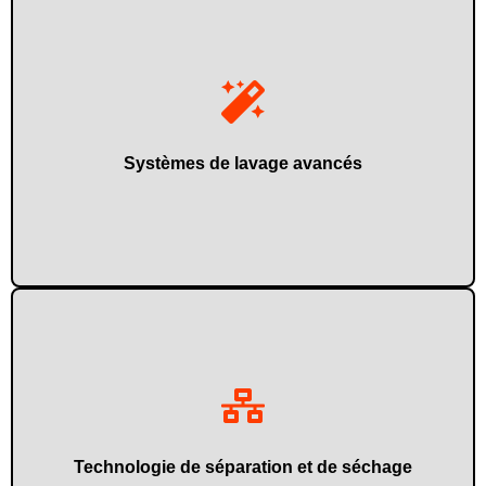
contaminants.
Capable d'enlever les étiquettes, les adhésifs et les
Systèmes de lavage avancés
Elle améliore la pureté et la stabilité du matériau recyclé.
Technologie de séparation et de séchage