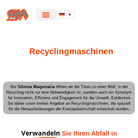
Recyclingmaschinen
Bei
Silmisa Maquinaria
öffnen wir die Türen zu einer Welt, in der
Recycling nicht nur eine Notwendigkeit ist, sondern auch ein Synonym
für Innovation, Effizienz und Engagement für die Umwelt. Entdecken
Sie daher unser breites Angebot an Recyclingmaschinen, die speziell
für die Herausforderungen der Kreislaufwirtschaft entwickelt wurden.
Verwandeln
Sie Ihren Abfall in