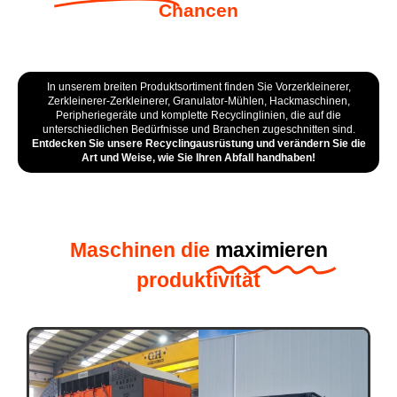
Chancen
In unserem breiten Produktsortiment finden Sie Vorzerkleinerer,
Zerkleinerer-Zerkleinerer, Granulator-Mühlen, Hackmaschinen,
Peripheriegeräte und komplette Recyclinglinien, die auf die
unterschiedlichen Bedürfnisse und Branchen zugeschnitten sind.
Entdecken Sie unsere Recyclingausrüstung und verändern Sie die
Art und Weise, wie Sie Ihren Abfall handhaben!
Maschinen die
maximieren
produktivität