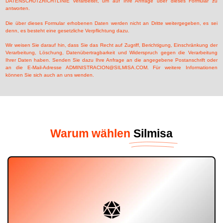
DATENSCHUTZRICHTLINIE verarbeitet, um auf Ihre Anfrage über dieses Formular zu
antworten.
Die über dieses Formular erhobenen Daten werden nicht an Dritte weitergegeben, es sei
denn, es besteht eine gesetzliche Verpflichtung dazu.
Wir weisen Sie darauf hin, dass Sie das Recht auf Zugriff, Berichtigung, Einschränkung der
Verarbeitung, Löschung, Datenübertragbarkeit und Widerspruch gegen die Verarbeitung
Ihrer Daten haben. Senden Sie dazu Ihre Anfrage an die angegebene Postanschrift oder
an die E-Mail-Adresse ADMINISTRACION@SILMISA.COM. Für weitere Informationen
können Sie sich auch an uns wenden.
Warum wählen
Silmisa
spezifischen Teilen für jedes Gerät.
elektrischen und hydraulischen Komponenten sowie
einen permanenten Lagerbestand an Messern, Wellen,