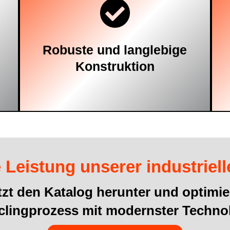
bei minimalem Verschleiß bieten.
standhalten und eine lange Lebensdauer
anspruchsvollen Bedingungen
Komponenten hergestellt, die
Robuste und langlebige
hochfesten, hochwertigen Materialien und
Konstruktion
Unsere Vorzerkleinerer werden aus
 Leistung unserer industriell
tzt den Katalog herunter und optimie
clingprozess mit modernster Technol