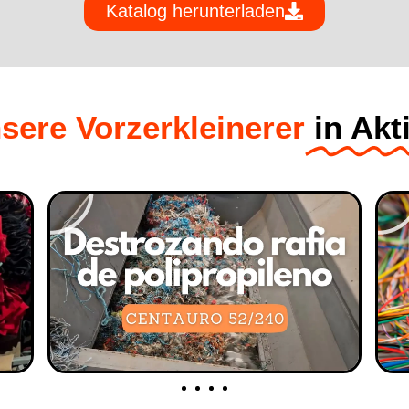
Katalog herunterladen
sere Vorzerkleinerer
in Akt