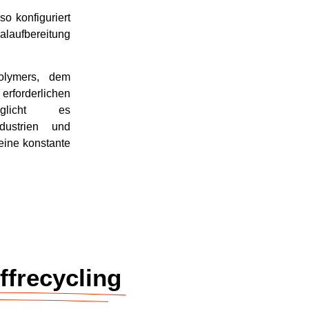
so konfiguriert
ialaufbereitung
olymers, dem
erforderlichen
öglicht es
ndustrien und
 eine konstante
ffrecycling