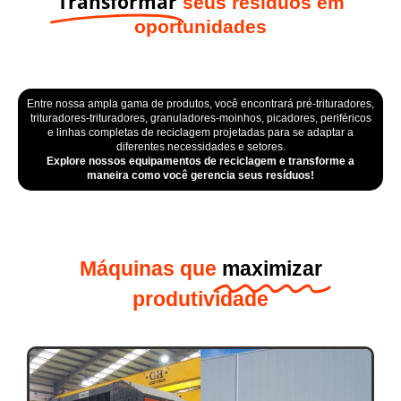
Transformar
seus resíduos em
oportunidades
Entre nossa ampla gama de produtos, você encontrará pré-trituradores,
trituradores-trituradores, granuladores-moinhos, picadores, periféricos
e linhas completas de reciclagem projetadas para se adaptar a
diferentes necessidades e setores.
Explore nossos equipamentos de reciclagem e transforme a
maneira como você gerencia seus resíduos!
Máquinas que
maximizar
produtividade