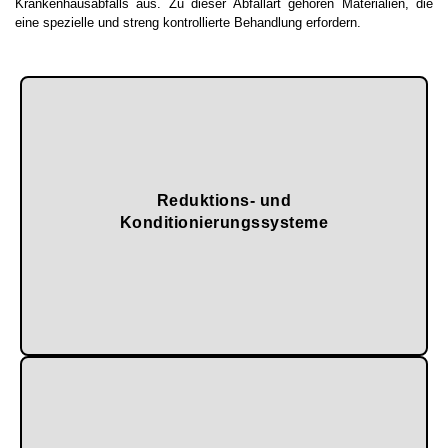
Krankenhausabfalls aus. Zu dieser Abfallart gehören Materialien, die
eine spezielle und streng kontrollierte Behandlung erfordern.
Reduktions- und
und erleichtern deren anschließende Entsorgung.
Konditionierungssysteme
Sie ermöglichen es, die Abfälle unbrauchbar zu machen