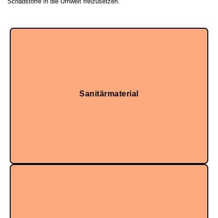
Schadstoffe in die Umwelt freizusetzen.
Dazu gehören beispielsweise infektiöse, scharfe oder
biologisch kontaminierte Materialien, die eine spezielle
Behandlung erfordern.
Sanitärmaterial
Einwegartikel (Handschuhe, Gaze, Kittel...).