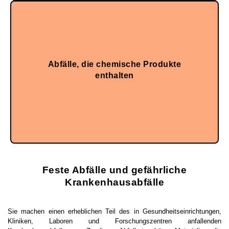
Abfälle, die chemische Produkte
enthalten.
Abfälle, die chemische oder pharmazeutische Produkte
enthalten
Ein weiteres Material, das recycelt werden kann, sind
Feste Abfälle und gefährliche
Krankenhausabfälle
Sie machen einen erheblichen Teil des in Gesundheitseinrichtungen,
Kliniken, Laboren und Forschungszentren anfallenden