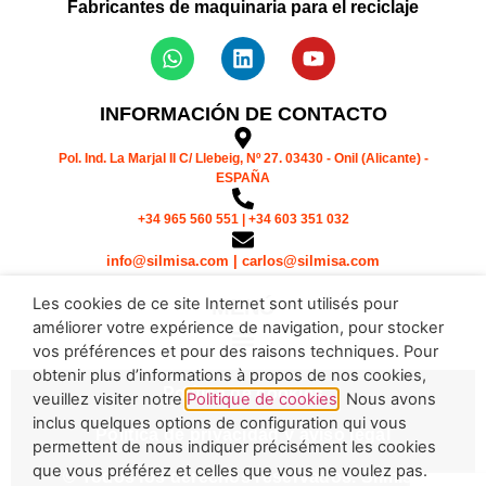
Fabricantes de maquinaria para el reciclaje
INFORMACIÓN DE CONTACTO
Pol. Ind. La Marjal II C/ Llebeig, Nº 27. 03430 - Onil (Alicante) -
ESPAÑA
+34 965 560 551 | +34 603 351 032
info@silmisa.com | carlos@silmisa.com
Les cookies de ce site Internet sont utilisés pour
MENÚ
améliorer votre expérience de navigation, pour stocker
vos préférences et pour des raisons techniques. Pour
obtenir plus d’informations à propos de nos cookies,
Política de cookies
veuillez visiter notre
Politique de cookies
. Nous avons
inclus quelques options de configuration qui vous
Política de privacidad y aviso legal
permettent de nous indiquer précisément les cookies
que vous préférez et celles que vous ne voulez pas.
© Todos los derechos reservados. Silmisa