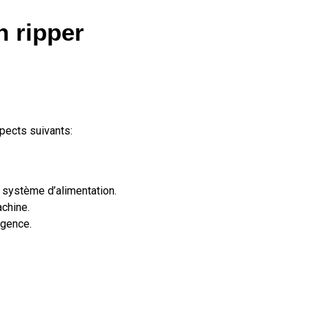
n ripper
spects suivants:
t système d’alimentation.
achine.
rgence.