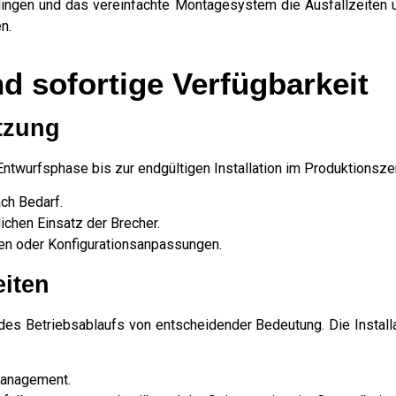
lingen und das vereinfachte Montagesystem die Ausfallzeiten
n.
nd sofortige Verfügbarkeit
tzung
Entwurfsphase bis zur endgültigen Installation im Produktionsz
ach Bedarf.
ichen Einsatz der Brecher.
en oder Konfigurationsanpassungen.
eiten
des Betriebsablaufs von entscheidender Bedeutung. Die Installa
management.