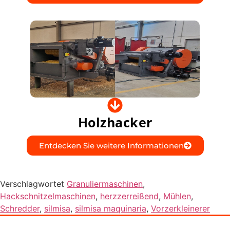
Holzhacker
Entdecken Sie weitere Informationen
Verschlagwortet
Granuliermaschinen
,
Hackschnitzelmaschinen
,
herzzerreißend
,
Mühlen
,
Schredder
,
silmisa
,
silmisa maquinaria
,
Vorzerkleinerer