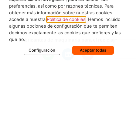
preferencias, así como por razones técnicas. Para
obtener más información sobre nuestras cookies
accede a nuestra
Política de cookies
. Hemos incluido
algunas opciones de configuración que te permiten
decirnos exactamente las cookies que prefieres y las
que no.
Fabricantes de maquinaria para el reciclaje
Configuración
Aceptar todas
INFORMACIÓN DE CONTACTO
Pol. Ind. La Marjal II C/ Llebeig, Nº 27. 03430 - Onil (Alicante) -
ESPAÑA
+34 965 560 551 | +34 603 351 032
info@silmisa.com | carlos@silmisa.com
MENÚ