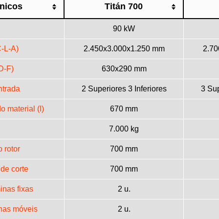
nicos
Titán 700
90 kW
-L-A)
2.450x3.000x1.250 mm
2.7
D-F)
630x290 mm
ntrada
2 Superiores 3 Inferiores
3 Sup
o material (I)
670 mm
7.000 kg
 rotor
700 mm
de corte
700 mm
nas fixas
2 u.
nas móveis
2 u.