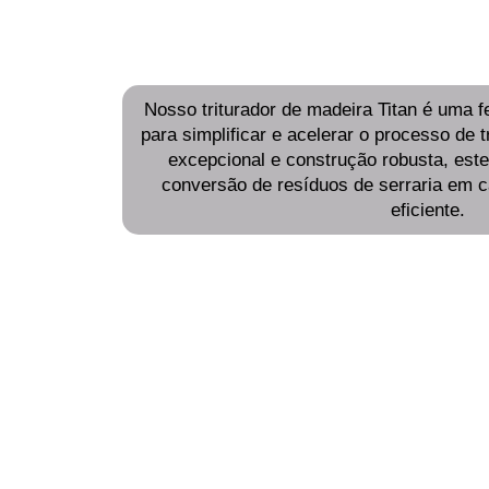
Nosso triturador de madeira Titan é uma f
para simplificar e acelerar o processo de
excepcional e construção robusta, este
conversão de resíduos de serraria em c
eficiente.