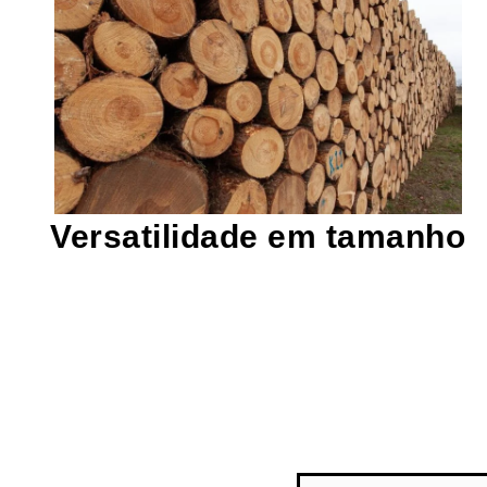
toras maiores.
menor, enquanto outros podem rachar
são projetados para toras de diâmetro
variedade de tamanhos de toras. Alguns
Eles podem lidar com uma ampla
Versatilidade em tamanho