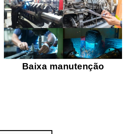
manutenção.
reduzindo os custos e o tempo de
sem problemas por longos períodos,
cuidados e lubrificação regular, eles operam
manutenção mínima. Com os devidos
Esses trituradores são projetados para exigir
Baixa manutenção