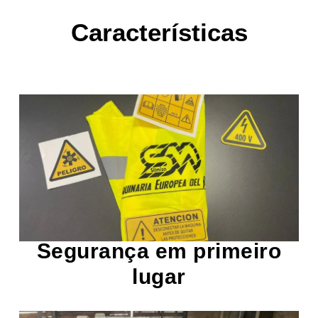
Características
e sistemas de intertravamento.
de emergência, proteções nas áreas de corte
de segurança como interruptores de parada
estático. Essas máquinas possuem sistemas
A segurança é essencial em um picador
Segurança em primeiro
lugar