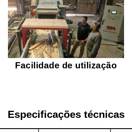
trituração de madeira.
usuários sem experiência prévia em
acessíveis, facilitando o uso mesmo para
operar. Possuem controles intuitivos e
Nossos trituradores de madeira são fáceis de
Facilidade de utilização
Especificações técnicas