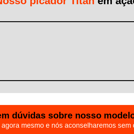
Nosso picador Titan
em açã
em dúvidas sobre nosso modelo
s agora mesmo e nós aconselharemos sem 