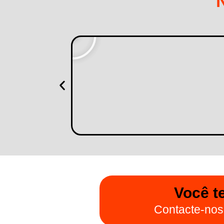
Você t
Contacte-no