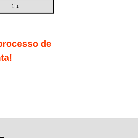
1 u.
 processo de
ta!