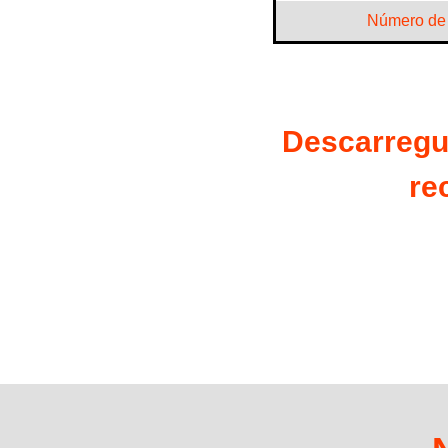
Número de 
Descarregue
re