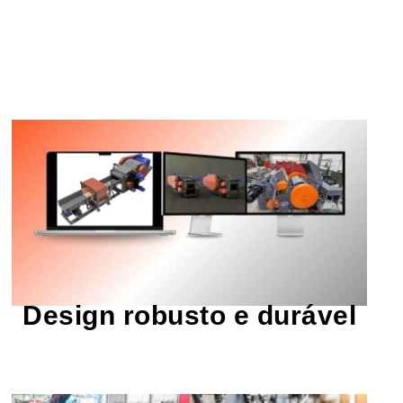
pressão e o esforço da trituração contínua.
também são projetados para suportar a
uso intensivo e condições adversas. Eles
materiais resistentes e duráveis ​​para suportar
Nossos trituradores são construídos com
Design robusto e durável