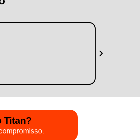
o
 Titan?
compromisso.