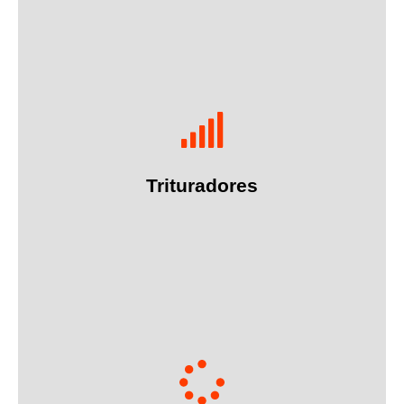
Mais informações
em pedaços mais pequenos.
Trituradores
Máquinas utilizadas para partir ou cortar materiais
Mais informações